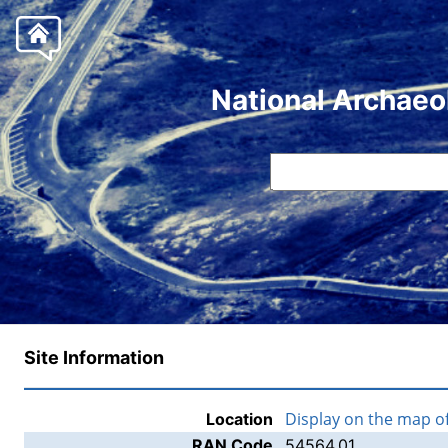
National Archaeo
Site Information
Display on the map o
Location
RAN Code
54564.01