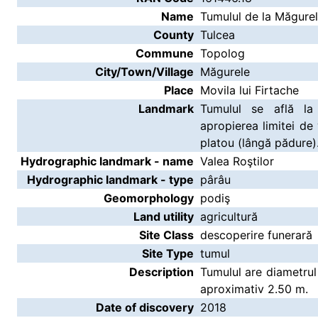
Name
Tumulul de la Măgurel
County
Tulcea
Commune
Topolog
City/Town/Village
Măgurele
Place
Movila lui Firtache
Landmark
Tumulul se află la
apropierea limitei d
platou (lângă pădure)
Hydrographic landmark - name
Valea Roştilor
Hydrographic landmark - type
pârâu
Geomorphology
podiş
Land utility
agricultură
Site Class
descoperire funerară
Site Type
tumul
Description
Tumulul are diametrul
aproximativ 2.50 m.
Date of discovery
2018