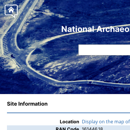
National Archaeo
Site Information
Display on the map o
Location
RAN Code
161446.18