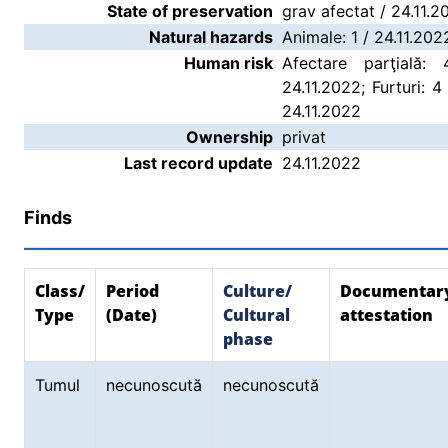
State of preservation
grav afectat / 24.11.2
Natural hazards
Animale: 1 / 24.11.202
Human risk
Afectare parţială:
24.11.2022; Furturi: 4
24.11.2022
Ownership
privat
Last record update
24.11.2022
Finds
Class/
Period
Culture/
Documentar
Type
(Date)
Cultural
attestation
phase
Tumul
necunoscută
necunoscută