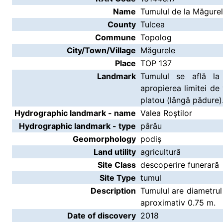
Name
Tumulul de la Măgure
County
Tulcea
Commune
Topolog
City/Town/Village
Măgurele
Place
TOP 137
Landmark
Tumulul se află la
apropierea limitei d
platou (lângă pădure)
Hydrographic landmark - name
Valea Roştilor
Hydrographic landmark - type
pârâu
Geomorphology
podiş
Land utility
agricultură
Site Class
descoperire funerară
Site Type
tumul
Description
Tumulul are diametrul
aproximativ 0.75 m.
Date of discovery
2018