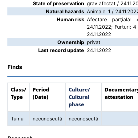
State of preservation
grav afectat / 24.11.2
Natural hazards
Animale: 1 / 24.11.202
Human risk
Afectare parţială:
24.11.2022; Furturi: 4
24.11.2022
Ownership
privat
Last record update
24.11.2022
Finds
Class/
Period
Culture/
Documentar
Type
(Date)
Cultural
attestation
phase
Tumul
necunoscută
necunoscută