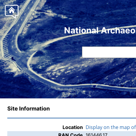
National Archaeo
Site Information
Display on the map o
Location
RAN Code
161446.17