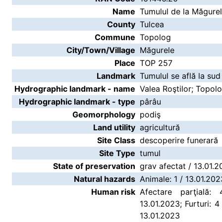
Name
Tumulul de la Măgure
County
Tulcea
Commune
Topolog
City/Town/Village
Măgurele
Place
TOP 257
Landmark
Tumulul se află la sud
Hydrographic landmark - name
Valea Roştilor; Topol
Hydrographic landmark - type
pârâu
Geomorphology
podiş
Land utility
agricultură
Site Class
descoperire funerară
Site Type
tumul
State of preservation
grav afectat / 13.01.
Natural hazards
Animale: 1 / 13.01.202
Human risk
Afectare parţială:
13.01.2023; Furturi: 4
13.01.2023