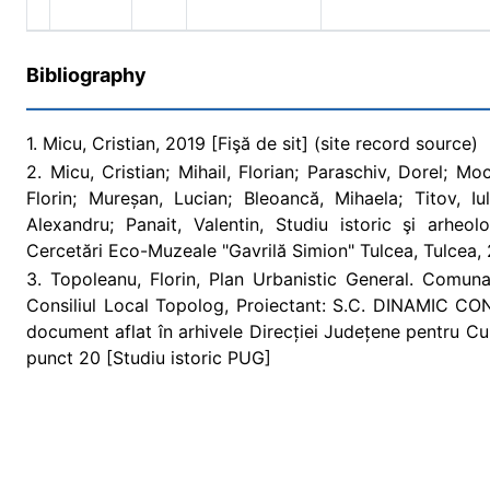
Bibliography
1. Micu, Cristian, 2019 [Fişă de sit] (site record source)
2. Micu, Cristian; Mihail, Florian; Paraschiv, Dorel; M
Florin; Mureșan, Lucian; Bleoancă, Mihaela; Titov, Iu
Alexandru; Panait, Valentin, Studiu istoric şi arheo
Cercetări Eco-Muzeale "Gavrilă Simion" Tulcea, Tulcea, 
3. Topoleanu, Florin, Plan Urbanistic General. Comuna 
Consiliul Local Topolog, Proiectant: S.C. DINAMIC CON
document aflat în arhivele Direcției Județene pentru Cul
punct 20 [Studiu istoric PUG]