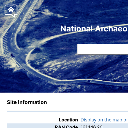
National Archaeo
Site Information
Display on the map o
Location
RAN Code
161446.20