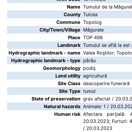
Name
Tumulul de la Măgure
County
Tulcea
Commune
Topolog
City/Town/Village
Măgurele
Place
TOP 498
Landmark
Tumulul se află la est
Hydrographic landmark - name
Valea Roştilor; Topol
Hydrographic landmark - type
pârâu
Geomorphology
podiş
Land utility
agricultură
Site Class
descoperire funerară
Site Type
tumul
State of preservation
grav afectat / 20.03.
Natural hazards
Animale: 1 / 20.03.20
Human risk
Afectare parţială:
20.03.2023; Furturi: 
/ 20.03.2023