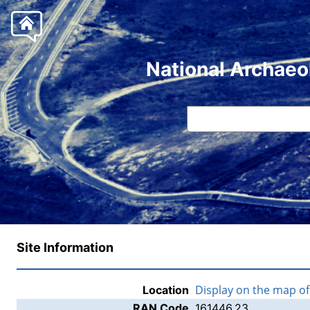
National Archaeo
Site Information
Display on the map o
Location
RAN Code
161446.23