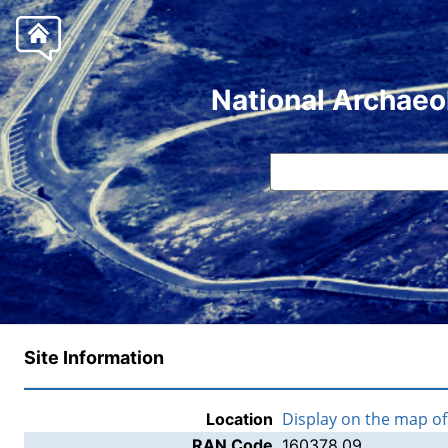
National Archaeo
Site Information
Display on the map o
Location
RAN Code
160378.09