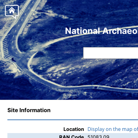
National Archaeo
Site Information
Display on the map o
Location
RAN Code
51083.09