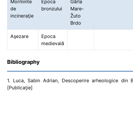
Morminte
Epoca
Gârla
de
bronzului
Mare-
incineraţie
Žuto
Brdo
Aşezare
Epoca
medievală
Bibliography
1. Luca, Sabin Adrian, Descoperire arheologice din 
[Publicaţie]