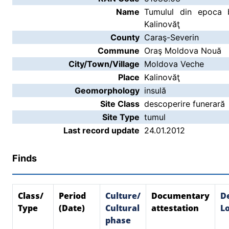
Name
Tumulul din epoca 
Kalinovăţ
County
Caraş-Severin
Commune
Oraş Moldova Nouă
City/Town/Village
Moldova Veche
Place
Kalinovăţ
Geomorphology
insulă
Site Class
descoperire funerară
Site Type
tumul
Last record update
24.01.2012
Finds
Class/
Period
Culture/
Documentary
D
Type
(Date)
Cultural
attestation
Lo
phase