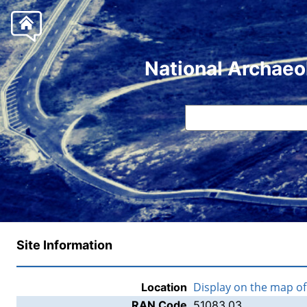
National Archaeo
Site Information
Display on the map o
Location
RAN Code
51083.03