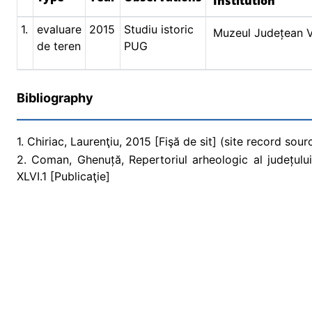
Institution
1.
evaluare
2015
Studiu istoric
Muzeul Județean V
de teren
PUG
Bibliography
1. Chiriac, Laurenţiu, 2015 [Fişă de sit] (site record sour
2. Coman, Ghenuță, Repertoriul arheologic al județului 
XLVI.1 [Publicaţie]