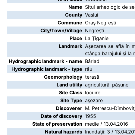
Name
Situl arheologic de se
County
Vaslui
Commune
Oraş Negreşti
City/Town/Village
Negreşti
Place
La Ţigănie
Landmark
Aşezarea se află în 
stânga barajului şi la 
Hydrographic landmark - name
Bârlad
Hydrographic landmark - type
râu
Geomorphology
terasă
Land utility
agricultură, păşune
Site Class
locuire
Site Type
aşezare
Discoverer
M. Petrescu-Dîmboviţ
Date of discovery
1955
State of preservation
medie / 13.04.2016
Natural hazards
Inundaţii: 3 / 13.04.20