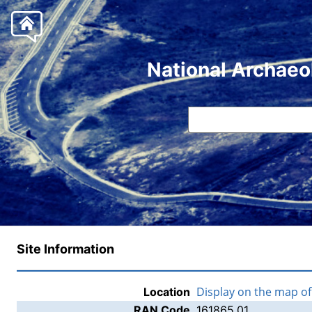
National Archaeo
Site Information
Display on the map o
Location
RAN Code
161865.01