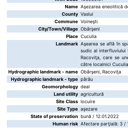
Name
Aşezarea eneolitică d
County
Vaslui
Commune
Voineşti
City/Town/Village
Obârşeni
Place
Cuculia
Landmark
Aşearea se află în spa
sudic al interfluviulu
Racoviţa, care se un
către localnici Cuculia
Hydrographic landmark - name
Obârşeni, Racoviţa
Hydrographic landmark - type
pârâu
Geomorphology
deal
Land utility
agricultură
Site Class
locuire
Site Type
aşezare
State of preservation
bună / 12.01.2022
Human risk
Afectare parţială: 3 /