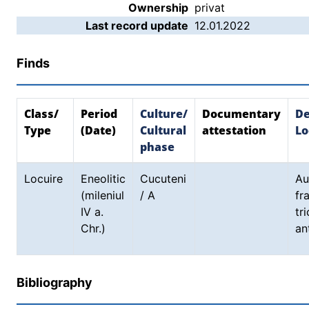
Ownership
privat
Last record update
12.01.2022
Finds
Class/
Period
Culture/
Documentary
De
Type
(Date)
Cultural
attestation
Lo
phase
Locuire
Eneolitic
Cucuteni
A
(mileniul
/ A
fr
IV a.
t
Chr.)
an
Bibliography