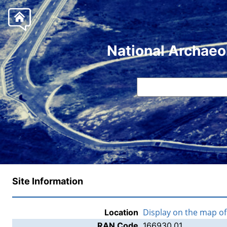
National Archaeo
Site Information
Display on the map o
Location
RAN Code
166930.01