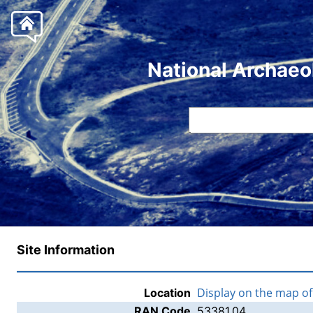
National Archaeo
Site Information
Display on the map o
Location
RAN Code
53381.04