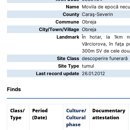
Name
Movila de epocă necu
County
Caraş-Severin
Commune
Obreja
City/Town/Village
Obreja
Landmark
În hotar, la 1km n
Vârciorova, în faţa p
300m SV de cele două
Site Class
descoperire funerară
Site Type
tumul
Last record update
26.01.2012
Finds
Class/
Period
Culture/
Documentary
Type
(Date)
Cultural
attestation
phase