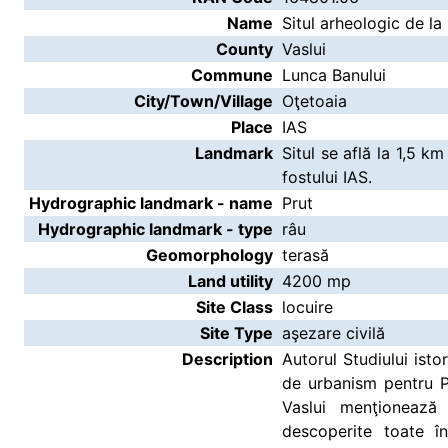
Name
Situl arheologic de la
County
Vaslui
Commune
Lunca Banului
City/Town/Village
Oţetoaia
Place
IAS
Landmark
Situl se află la 1,5 k
fostului IAS.
Hydrographic landmark - name
Prut
Hydrographic landmark - type
râu
Geomorphology
terasă
Land utility
4200 mp
Site Class
locuire
Site Type
aşezare civilă
Description
Autorul Studiului ist
de urbanism pentru P
Vaslui menţionează
descoperite toate î