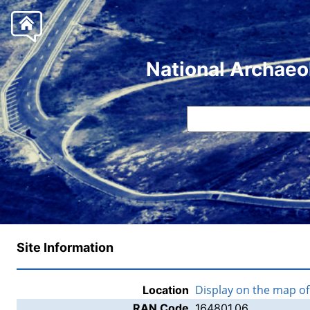
National Archaeo
Site Information
Display on the map o
Location
RAN Code
164801.06