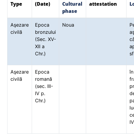
Type
(Date)
Cultural
attestation
L
phase
Aşezare
Epoca
Noua
P
civilă
bronzului
a
(Sec. XV-
c
XII a
a
Chr.)
sf
Aşezare
Epoca
î
civilă
romană
f
(sec. III-
pr
IV p.
d
Chr.)
pa
l
ce
IV