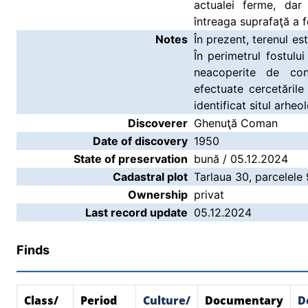
actualei ferme, dar
întreaga suprafaţă a f
Notes
În prezent, terenul est
În perimetrul fostul
neacoperite de con
efectuate cercetările
identificat situl arheo
Discoverer
Ghenuţă Coman
Date of discovery
1950
State of preservation
bună / 05.12.2024
Cadastral plot
Tarlaua 30, parcelele
Ownership
privat
Last record update
05.12.2024
Finds
Class/
Period
Culture/
Documentary
D