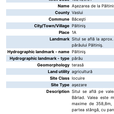
Name
Aşezarea de la Păltini
County
Vaslui
Commune
Băceşti
City/Town/Village
Păltiniş
Place
1A
Landmark
Situl se află la aprox
pârâului Păltiniş.
Hydrographic landmark - name
Păltiniş
Hydrographic landmark - type
pârâu
Geomorphology
terasă
Land utility
agricultură
Site Class
locuire
Site Type
aşezare
Description
Situl se află pe valea
Bârlad. Valea este m
maxime de 358,8m, p
partea stângă, cu pan