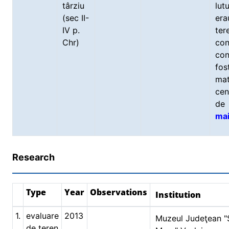
târziu
lut
(sec II-
era
IV p.
ter
Chr)
co
con
fo
mat
cen
de 
mai
Research
Type
Year
Observations
Institution
1.
evaluare
2013
Muzeul Judeţean "Ş
de teren