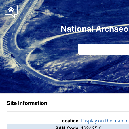
National Archaeo
Site Information
Display on the map o
Location
RAN Code
162425.01