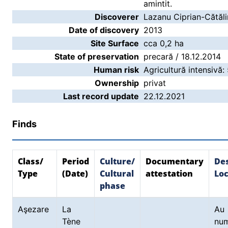
amintit.
Discoverer
Lazanu Ciprian-Cătăli
Date of discovery
2013
Site Surface
cca 0,2 ha
State of preservation
precară / 18.12.2014
Human risk
Agricultură intensivă:
Ownership
privat
Last record update
22.12.2021
Finds
Class/
Period
Culture/
Documentary
Des
Type
(Date)
Cultural
attestation
Loc
phase
Aşezare
La
Au
Tène
nu