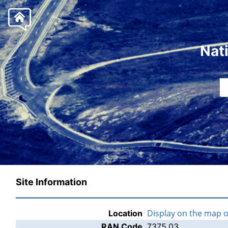
Nat
Site Information
Display on the map 
Location
RAN Code
7375.03