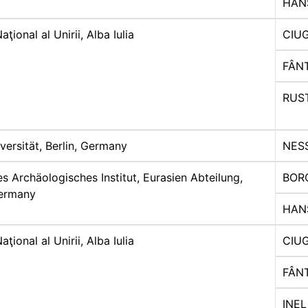
HAN
ţional al Unirii, Alba Iulia
CIU
FÂN
RUS
versität, Berlin, Germany
NES
s Archäologisches Institut, Eurasien Abteilung,
BOR
Germany
HAN
ţional al Unirii, Alba Iulia
CIU
FÂN
INEL