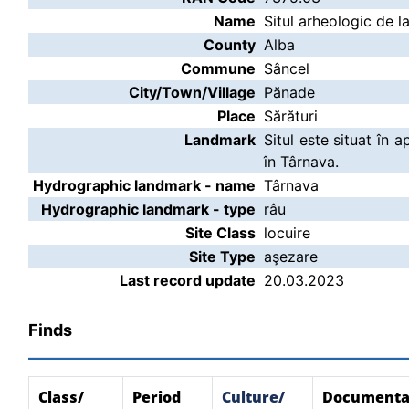
Name
Situl arheologic de l
County
Alba
Commune
Sâncel
City/Town/Village
Pănade
Place
Sărături
Landmark
Situl este situat în 
în Târnava.
Hydrographic landmark - name
Târnava
Hydrographic landmark - type
râu
Site Class
locuire
Site Type
aşezare
Last record update
20.03.2023
Finds
Class/
Period
Culture/
Documenta