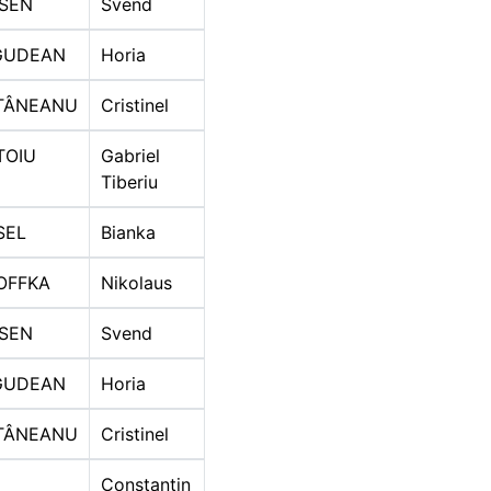
SEN
Svend
GUDEAN
Horia
TÂNEANU
Cristinel
TOIU
Gabriel
Tiberiu
SEL
Bianka
OFFKA
Nikolaus
SEN
Svend
GUDEAN
Horia
TÂNEANU
Cristinel
Constantin