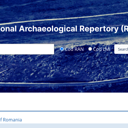
ional Archaeological Repertory (
Cod RAN
Cod LMI
of Romania