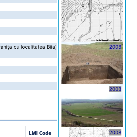
aniţa cu localitatea Biia)
2008
2008
2008
LMI Code