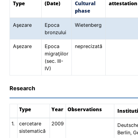
Type
(Date)
Cultural
attestation
phase
Aşezare
Epoca
Wietenberg
bronzului
Aşezare
Epoca
neprecizată
migraţiilor
(sec. III-
IV)
Research
Type
Year
Observations
Institut
1.
cercetare
2009
Deutsche
sistematică
Berlin, 