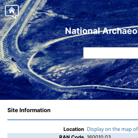
National Archaeo
Site Information
Display on the map o
Location
RAN Code
160010.03