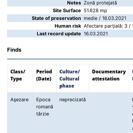
Notes
Zonă protejată
Site Surface
51.628 mp
State of preservation
medie / 16.03.2021
Human risk
Afectare parţială: 3 /
Last record update
16.03.2021
Finds
Class/
Period
Culture/
Documentary
Type
(Date)
Cultural
attestation
phase
Aşezare
Epoca
neprecizată
romană
târzie