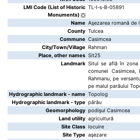
LMI Code (List of Historic
TL-I-s-B-05891
Monuments)
Name
Aşezarea romană de 
County
Tulcea
Commune
Casimcea
City/Town/Village
Rahman
Place, other names
Sit25
Landmark
Situl se află în zona 
comunei Casimcea, l
Rahmanu, pe versantu
pe malul parâului Top
Hydrographic landmark - name
Topolog
Hydrographic landmark - type
pârâu
Geomorphology
podişul Casimcea
Land utility
agricultură
Site Class
locuire
Site Type
aşezare