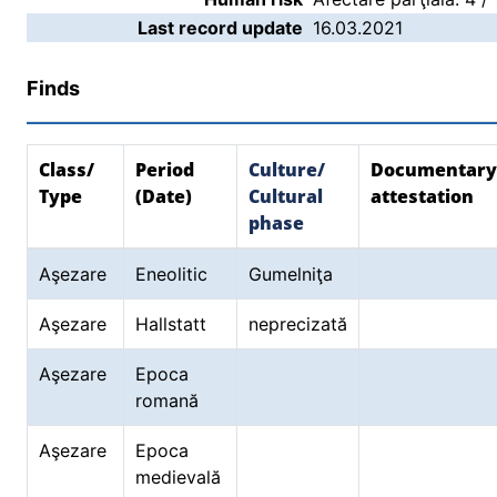
Last record update
16.03.2021
Finds
Class/
Period
Culture/
Documentary
Type
(Date)
Cultural
attestation
phase
Aşezare
Eneolitic
Gumelniţa
Aşezare
Hallstatt
neprecizată
Aşezare
Epoca
romană
Aşezare
Epoca
medievală