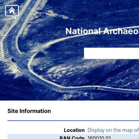
National Archaeo
Site Information
Display on the map o
Location
RAN Code
160010.01