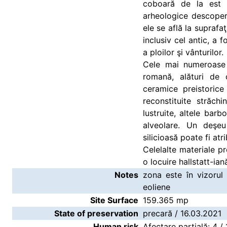
coboară de la est s
arheologice descoper
ele se află la suprafaţ
inclusiv cel antic, a 
a ploilor şi vânturilor.
Cele mai numeroase 
romană, alături de 
ceramice preistorice
reconstituite străch
lustruite, altele barb
alveolare. Un deşeu
silicioasă poate fi atri
Celelalte materiale pr
o locuire hallstatt-ian
Notes
zona este în vizorul 
eoliene
Site Surface
159.365 mp
State of preservation
precară / 16.03.2021
Human risk
Afectare parţială: 4 /