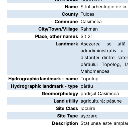
Name
Situl arheologic de l
County
Tulcea
Commune
Casimcea
City/Town/Village
Rahman
Place, other names
Sit 21
Landmark
Aşezarea se află 
admdiministrativ a
distanţei dintre sat
pârâului Topolog, 
Mahomencea.
Hydrographic landmark - name
Topolog
Hydrographic landmark - type
pârâu
Geomorphology
podişul Casimcea
Land utility
agricultură; păşune
Site Class
locuire
Site Type
aşezare
Description
Staţiunea este ampla