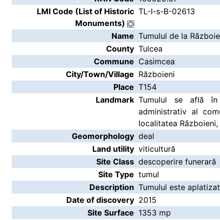
LMI Code (List of Historic
TL-I-s-B-02613
Monuments)
Name
Tumulul de la Războie
County
Tulcea
Commune
Casimcea
City/Town/Village
Războieni
Place
T154
Landmark
Tumulul se află în
administrativ al co
localitatea Râzboieni,
Geomorphology
deal
Land utility
viticultură
Site Class
descoperire funerară
Site Type
tumul
Description
Tumulul este aplatizat
Date of discovery
2015
Site Surface
1353 mp