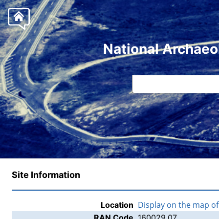
National Archaeo
Site Information
Display on the map o
Location
RAN Code
160029.07