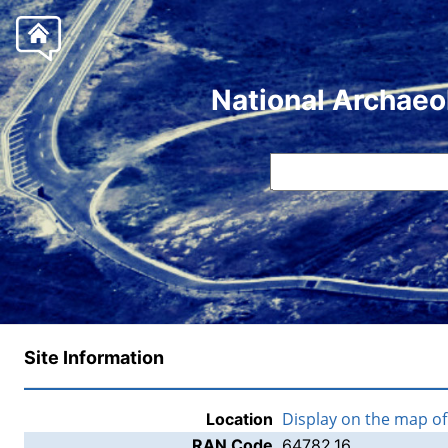
National Archaeo
Site Information
Display on the map o
Location
RAN Code
64782.16