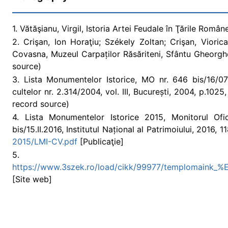
1. Vătăşianu, Virgil, Istoria Artei Feudale în Ţările Române
2. Crişan, Ion Horaţiu; Székely Zoltan; Crişan, Viorica
Covasna, Muzeul Carpaților Răsăriteni, Sfântu Gheorghe
source)
3. Lista Monumentelor Istorice, MO nr. 646 bis/16/07/2
cultelor nr. 2.314/2004, vol. III, București, 2004, p.102
record source)
4. Lista Monumentelor Istorice 2015, Monitorul Ofic
bis/15.II.2016, Institutul Național al Patrimoiului, 2016, 1
2015/LMI-CV.pdf
[Publicaţie]
5. 2
https://www.3szek.ro/load/cikk/99977/templomaink_%
[Site web]