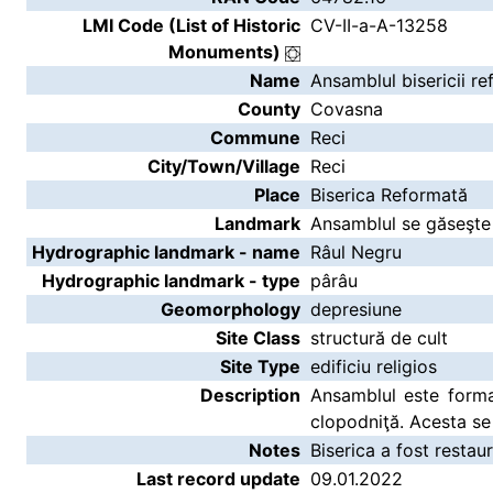
LMI Code (List of Historic
CV-II-a-A-13258
Monuments)
Name
Ansamblul bisericii re
County
Covasna
Commune
Reci
City/Town/Village
Reci
Place
Biserica Reformată
Landmark
Ansamblul se găseşte î
Hydrographic landmark - name
Râul Negru
Hydrographic landmark - type
pârâu
Geomorphology
depresiune
Site Class
structură de cult
Site Type
edificiu religios
Description
Ansamblul este forma
clopodniţă. Acesta se
Notes
Biserica a fost restau
Last record update
09.01.2022