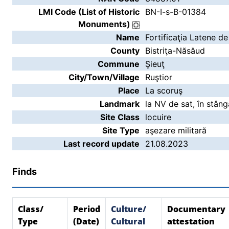
LMI Code (List of Historic
BN-I-s-B-01384
Monuments)
Name
Fortificaţia Latene de
County
Bistriţa-Năsăud
Commune
Şieuţ
City/Town/Village
Ruştior
Place
La scoruş
Landmark
la NV de sat, în stân
Site Class
locuire
Site Type
aşezare militară
Last record update
21.08.2023
Finds
Class/
Period
Culture/
Documentary
Type
(Date)
Cultural
attestation