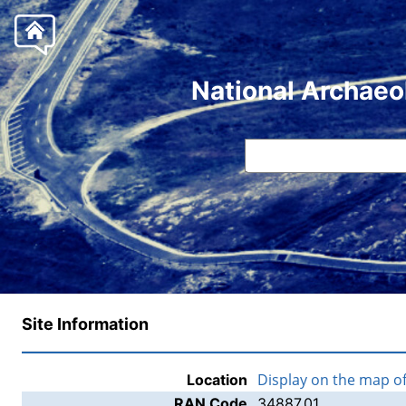
National Archaeo
Site Information
Display on the map o
Location
RAN Code
34887.01