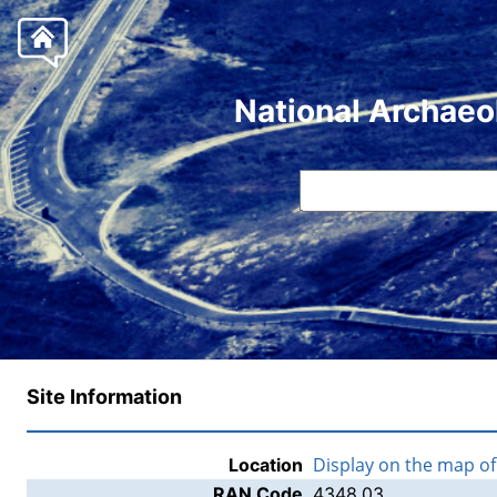
National Archaeo
Site Information
Display on the map o
Location
RAN Code
4348.03