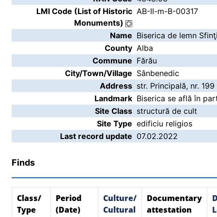
LMI Code (List of Historic
AB-II-m-B-00317
Monuments)
Name
Biserica de lemn Sfinţ
County
Alba
Commune
Fărău
City/Town/Village
Sânbenedic
Address
str. Principală, nr. 199
Landmark
Biserica se află în par
Site Class
structură de cult
Site Type
edificiu religios
Last record update
07.02.2022
Finds
Class/
Period
Culture/
Documentary
D
Type
(Date)
Cultural
attestation
L