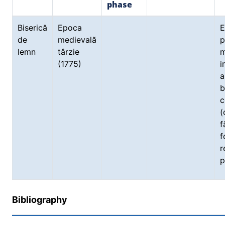
phase
Biserică
Epoca
E
de
medievală
p
lemn
târzie
(1775)
i
a
b
c
(
f
r
p
Bibliography