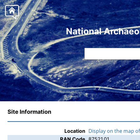
National Archaeo
Site Information
Display on the map o
Location
RAN Code
87521.01