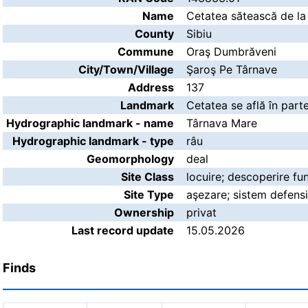
Name
Cetatea sătească de la
County
Sibiu
Commune
Oraş Dumbrăveni
City/Town/Village
Şaroş Pe Târnave
Address
137
Landmark
Cetatea se află în parte
Hydrographic landmark - name
Târnava Mare
Hydrographic landmark - type
râu
Geomorphology
deal
Site Class
locuire; descoperire fun
Site Type
aşezare; sistem defensiv
Ownership
privat
Last record update
15.05.2026
Finds