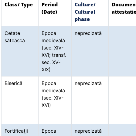
Class/ Type
Period
Culture/
Documen
(Date)
Cultural
attestati
phase
Cetate
Epoca
neprecizată
sătească
medievală
(sec. XIV-
XVI; transf.
sec. XV-
XIX)
Biserică
Epoca
neprecizată
medievală
(sec. XIV-
XVI)
Fortificaţii
Epoca
neprecizată