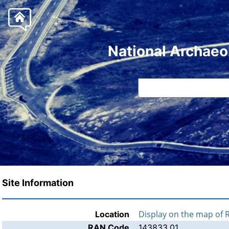
National Archaeo
Site Information
Display on the map of
Location
RAN Code
143833.01