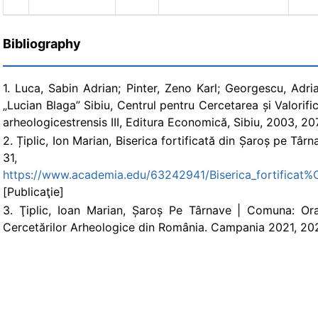
Bibliography
1. Luca, Sabin Adrian; Pinter, Zeno Karl; Georgescu, Adria
„Lucian Blaga” Sibiu, Centrul pentru Cercetarea și Valorif
arheologicestrensis III, Editura Economică, Sibiu, 2003, 2
2. Țiplic, Ion Marian, Biserica fortificată din Șaroș pe Târn
31,
https://www.academia.edu/63242941/Biserica_fortifi
[Publicaţie]
3. Ţiplic, Ioan Marian, Șaroș Pe Târnave | Comuna: Ora
Cercetărilor Arheologice din România. Campania 2021, 20