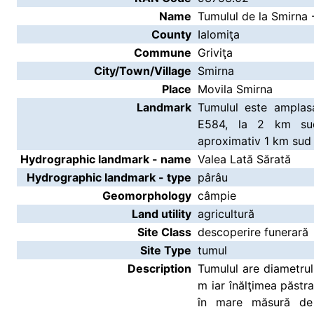
Name
Tumulul de la Smirna -
County
Ialomiţa
Commune
Griviţa
City/Town/Village
Smirna
Place
Movila Smirna
Landmark
Tumulul este amplas
E584, la 2 km sud
aproximativ 1 km sud 
Hydrographic landmark - name
Valea Lată Sărată
Hydrographic landmark - type
pârâu
Geomorphology
câmpie
Land utility
agricultură
Site Class
descoperire funerară
Site Type
tumul
Description
Tumulul are diametru
m iar înălţimea păst
în mare măsură de a