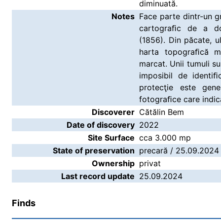
diminuată.
Notes
Face parte dintr-un gr
cartograﬁc de a do
(1856). Din păcate, ul
harta topograﬁcă mi
marcat. Unii tumuli sun
imposibil de identi
protecţie este gene
fotograﬁce care indică
Discoverer
Cătălin Bem
Date of discovery
2022
Site Surface
cca 3.000 mp
State of preservation
precară / 25.09.2024
Ownership
privat
Last record update
25.09.2024
Finds