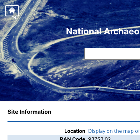
National Archaeo
Site Information
Display on the map o
Location
RAN Code
93753.02