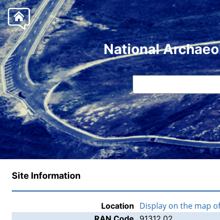
National Archaeo
Site Information
Display on the map o
Location
RAN Code
91312.02