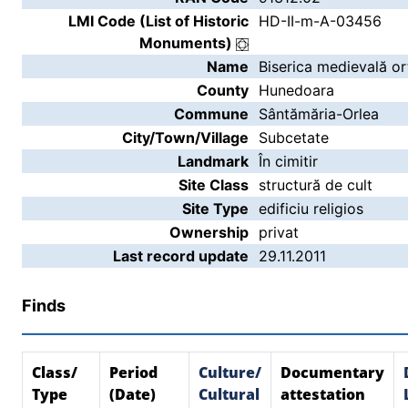
LMI Code (List of Historic
HD-II-m-A-03456
Monuments)
Name
Biserica medievală o
County
Hunedoara
Commune
Sântămăria-Orlea
City/Town/Village
Subcetate
Landmark
În cimitir
Site Class
structură de cult
Site Type
edificiu religios
Ownership
privat
Last record update
29.11.2011
Finds
Class/
Period
Culture/
Documentary
Type
(Date)
Cultural
attestation