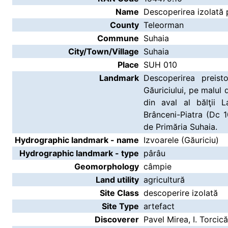
Name
Descoperirea izolată 
County
Teleorman
Commune
Suhaia
City/Town/Village
Suhaia
Place
SUH 010
Landmark
Descoperirea preist
Găuriciului, pe malul 
din aval al bălţii
Brânceni-Piatra (Dc 
de Primăria Suhaia.
Hydrographic landmark - name
Izvoarele (Găuriciu)
Hydrographic landmark - type
pârâu
Geomorphology
câmpie
Land utility
agricultură
Site Class
descoperire izolată
Site Type
artefact
Discoverer
Pavel Mirea, I. Torcică