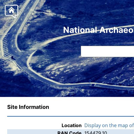
National Archaeo
Site Information
Display on the map o
Location
RAN Code
154479.10