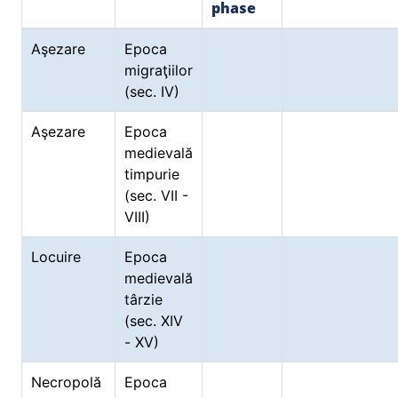
phase
Aşezare
Epoca
migraţiilor
(sec. IV)
Aşezare
Epoca
medievală
timpurie
(sec. VII -
VIII)
Locuire
Epoca
medievală
târzie
(sec. XIV
- XV)
Necropolă
Epoca