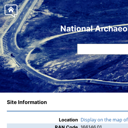
National Archaeo
Site Information
Display on the map o
Location
RAN Code
166146.01