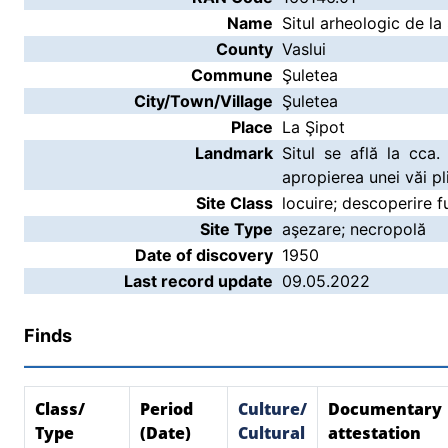
Name
Situl arheologic de la
County
Vaslui
Commune
Şuletea
City/Town/Village
Şuletea
Place
La Şipot
Landmark
Situl se află la cc
apropierea unei văi pl
Site Class
locuire; descoperire f
Site Type
aşezare; necropolă
Date of discovery
1950
Last record update
09.05.2022
Finds
Class/
Period
Culture/
Documentary
Type
(Date)
Cultural
attestation