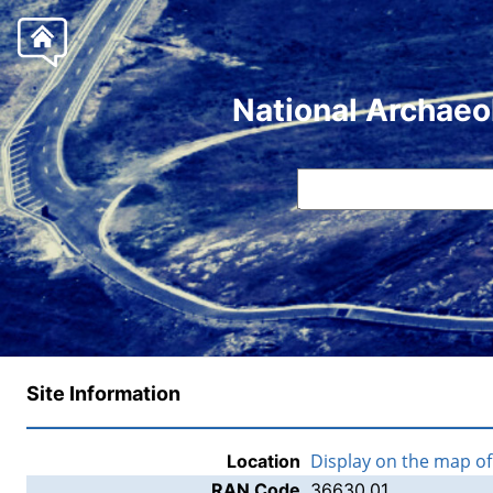
National Archaeo
Site Information
Display on the map o
Location
RAN Code
36630.01