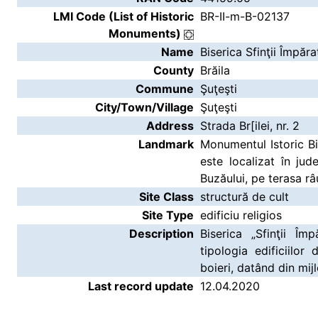
LMI Code (List of Historic
BR-II-m-B-02137
Monuments)
Name
Biserica Sfinţii Împăra
County
Brăila
Commune
Şuţeşti
City/Town/Village
Şuţeşti
Address
Strada Br[ilei, nr. 2
Landmark
Monumentul Istoric Bis
este localizat în jud
Buzăului, pe terasa râ
Site Class
structură de cult
Site Type
edificiu religios
Description
Biserica „Sfinţii Îm
tipologia edificiilor
boieri, datând din mijl
Last record update
12.04.2020