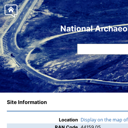
National Archaeo
Site Information
Display on the map o
Location
RAN Code
44159.05