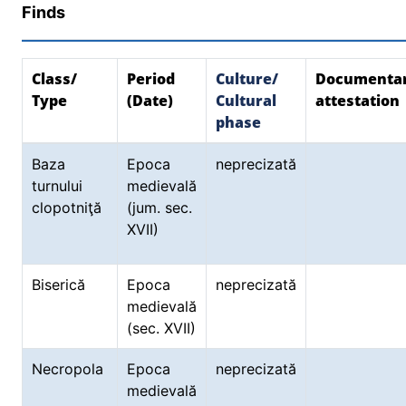
Finds
Class/
Period
Culture/
Documenta
Type
(Date)
Cultural
attestation
phase
Baza
Epoca
neprecizată
turnului
medievală
clopotniţă
(jum. sec.
XVII)
Biserică
Epoca
neprecizată
medievală
(sec. XVII)
Necropola
Epoca
neprecizată
medievală