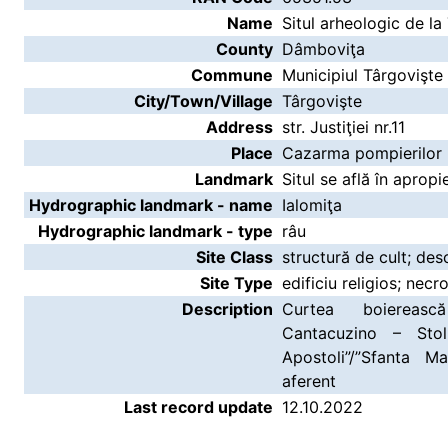
Name
Situl arheologic de l
County
Dâmboviţa
Commune
Municipiul Târgovişte
City/Town/Village
Târgovişte
Address
str. Justiţiei nr.11
Place
Cazarma pompierilor
Landmark
Situl se află în apro
Hydrographic landmark - name
Ialomiţa
Hydrographic landmark - type
râu
Site Class
structură de cult; des
Site Type
edificiu religios; necr
Description
Curtea boiereasc
Cantacuzino – Stol
Apostoli”/”Sfanta M
aferent
Last record update
12.10.2022