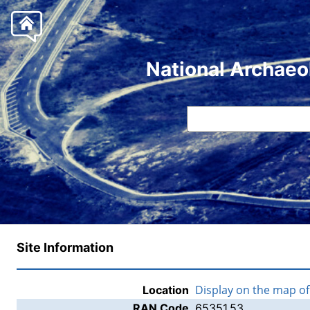
National Archaeo
Site Information
Display on the map o
Location
RAN Code
65351.53