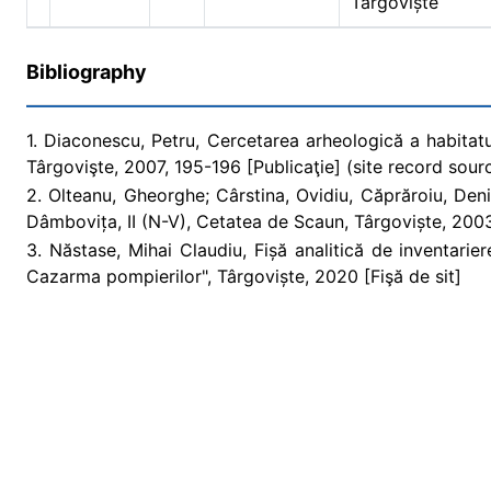
Târgoviște
Bibliography
1. Diaconescu, Petru, Cercetarea arheologică a habitatu
Târgovişte, 2007, 195-196 [Publicaţie] (site record sour
2. Olteanu, Gheorghe; Cârstina, Ovidiu, Căprăroiu, Denis
Dâmbovița, II (N-V), Cetatea de Scaun, Târgoviște, 2003
3. Năstase, Mihai Claudiu, Fișă analitică de inventarier
Cazarma pompierilor", Târgoviște, 2020 [Fişă de sit]