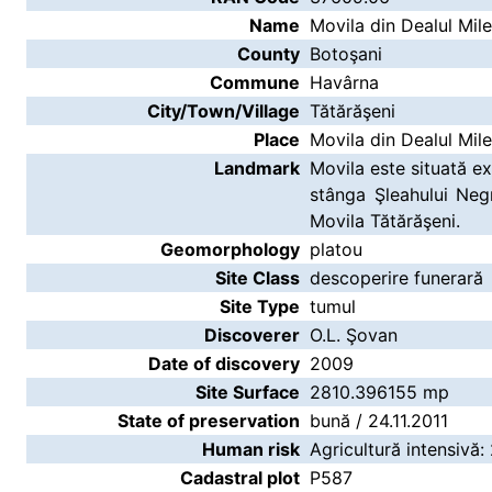
Name
Movila din Dealul Mile
County
Botoşani
Commune
Havârna
City/Town/Village
Tătărăşeni
Place
Movila din Dealul Mile
Landmark
Movila este situată ex
stânga Şleahului Neg
Movila Tătărăşeni.
Geomorphology
platou
Site Class
descoperire funerară
Site Type
tumul
Discoverer
O.L. Şovan
Date of discovery
2009
Site Surface
2810.396155 mp
State of preservation
bună / 24.11.2011
Human risk
Agricultură intensivă: 
Cadastral plot
P587