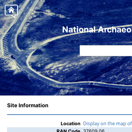
National Archaeo
Site Information
Display on the map o
Location
RAN Code
37609.06