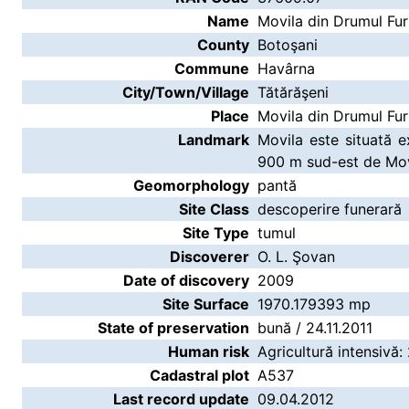
Name
Movila din Drumul Furu
County
Botoşani
Commune
Havârna
City/Town/Village
Tătărăşeni
Place
Movila din Drumul Fur
Landmark
Movila este situată e
900 m sud-est de Mov
Geomorphology
pantă
Site Class
descoperire funerară
Site Type
tumul
Discoverer
O. L. Şovan
Date of discovery
2009
Site Surface
1970.179393 mp
State of preservation
bună / 24.11.2011
Human risk
Agricultură intensivă: 
Cadastral plot
A537
Last record update
09.04.2012