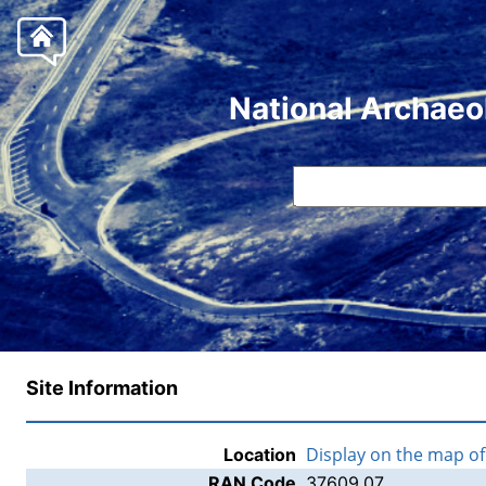
National Archaeo
Site Information
Display on the map o
Location
RAN Code
37609.07