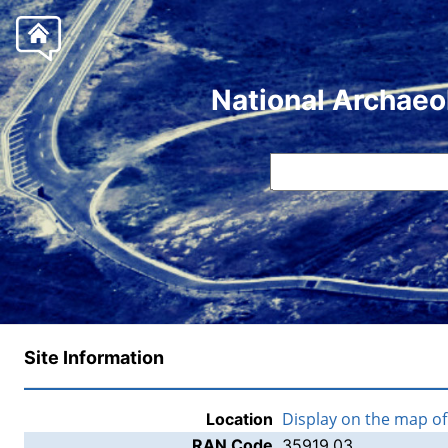
National Archaeo
Site Information
Display on the map o
Location
RAN Code
35919.03