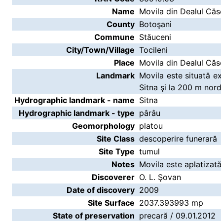
Name
Movila din Dealul Căso
County
Botoşani
Commune
Stăuceni
City/Town/Village
Tocileni
Place
Movila din Dealul Căs
Landmark
Movila este situată ex
Sitna şi la 200 m nord
Hydrographic landmark - name
Sitna
Hydrographic landmark - type
pârâu
Geomorphology
platou
Site Class
descoperire funerară
Site Type
tumul
Notes
Movila este aplatizată
Discoverer
O. L. Şovan
Date of discovery
2009
Site Surface
2037.393993 mp
State of preservation
precară / 09.01.2012