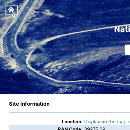
Nat
Site Information
Display on the map 
Location
RAN Code
39275.09