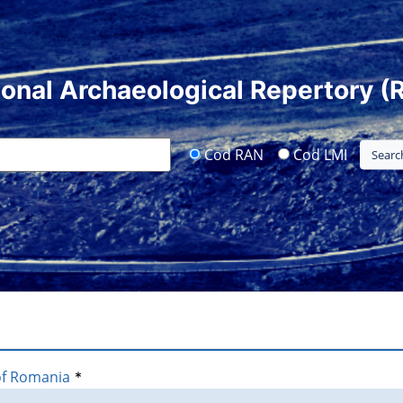
ional Archaeological Repertory (
Cod RAN
Cod LMI
of Romania
*