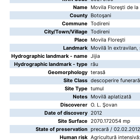
Name
Movila Floreşti de la
County
Botoşani
Commune
Todireni
City/Town/Village
Todireni
Place
Movila Floreşti
Landmark
Movilă în extravilan, 
Hydrographic landmark - name
Jijia
Hydrographic landmark - type
râu
Geomorphology
terasă
Site Class
descoperire funerară
Site Type
tumul
Notes
Movilă aplatizată
Discoverer
O. L. Şovan
Date of discovery
2012
Site Surface
2070.172054 mp
State of preservation
precară / 02.02.201
Human risk
Agricultură intensivă