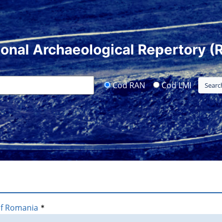
ional Archaeological Repertory (
Cod RAN
Cod LMI
of Romania
*