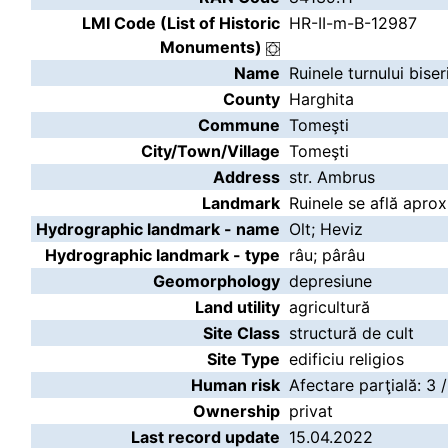
LMI Code (List of Historic
HR-II-m-B-12987
Monuments)
Name
Ruinele turnului bise
County
Harghita
Commune
Tomeşti
City/Town/Village
Tomeşti
Address
str. Ambrus
Landmark
Ruinele se află aprox
Hydrographic landmark - name
Olt; Heviz
Hydrographic landmark - type
râu; pârâu
Geomorphology
depresiune
Land utility
agricultură
Site Class
structură de cult
Site Type
edificiu religios
Human risk
Afectare parţială: 3 
Ownership
privat
Last record update
15.04.2022