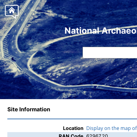
National Archaeo
Site Information
Display on the map o
Location
RAN Code
62967.20