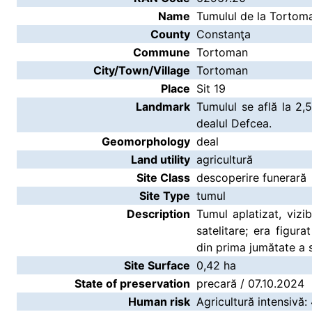
Name
Tumulul de la Tortoma
County
Constanţa
Commune
Tortoman
City/Town/Village
Tortoman
Place
Sit 19
Landmark
Tumulul se află la 2
dealul Defcea.
Geomorphology
deal
Land utility
agricultură
Site Class
descoperire funerară
Site Type
tumul
Description
Tumul aplatizat, vizi
satelitare; era figur
din prima jumătate a 
Site Surface
0,42 ha
State of preservation
precară / 07.10.2024
Human risk
Agricultură intensivă: