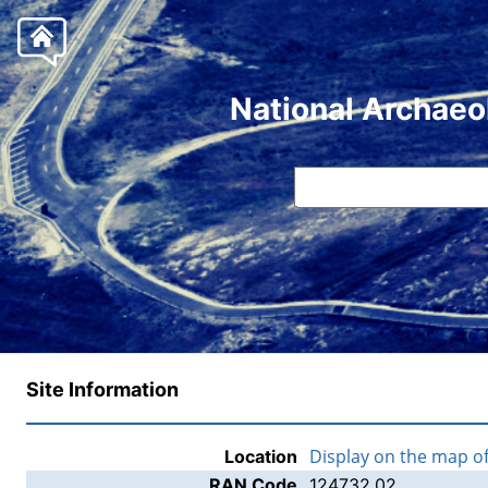
National Archaeo
Site Information
Display on the map o
Location
RAN Code
124732.02