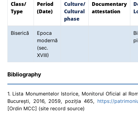
Class/
Period
Culture/
Documentary
D
Type
(Date)
Cultural
attestation
L
phase
Biserică
Epoca
B
modernă
pi
(sec.
XVIII)
Bibliography
1. Lista Monumentelor Istorice, Monitorul Oficial al Româ
București, 2016, 2059, poziția 465,
https://patrimon
[Ordin MCC] (site record source)