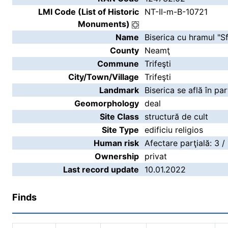
LMI Code (List of Historic
NT-II-m-B-10721
Monuments)
Name
Biserica cu hramul "Sf.
County
Neamţ
Commune
Trifeşti
City/Town/Village
Trifeşti
Landmark
Biserica se află în par
Geomorphology
deal
Site Class
structură de cult
Site Type
edificiu religios
Human risk
Afectare parţială: 3 /
Ownership
privat
Last record update
10.01.2022
Finds