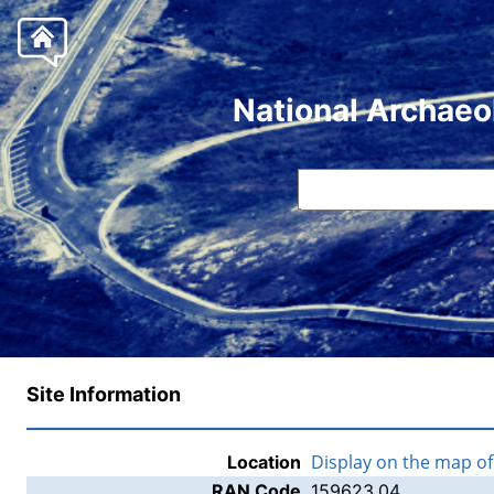
National Archaeo
Site Information
Display on the map o
Location
RAN Code
159623.04