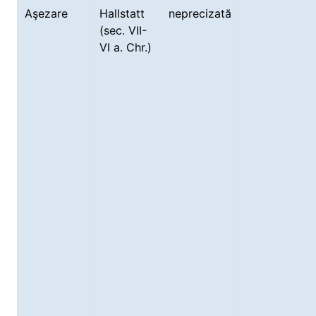
Aşezare
Hallstatt
neprecizată
(sec. VII-
VI a. Chr.)