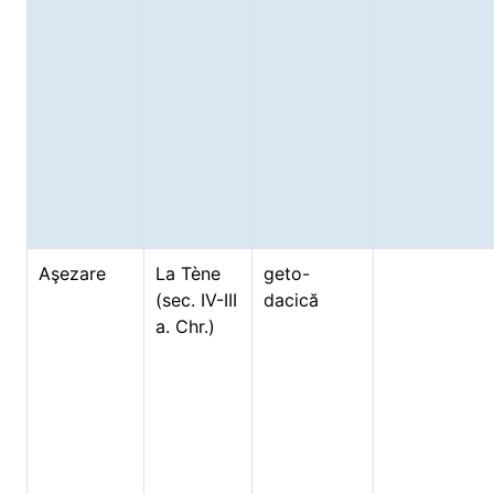
Aşezare
La Tène
geto-
(sec. IV-III
dacică
a. Chr.)