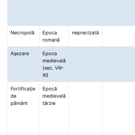
Necropolă
Epoca
neprecizată
romană
Aşezare
Epoca
medievală
(sec. VIII-
XI)
Fortificaţie
Epocă
de
medievală
pământ
târzie