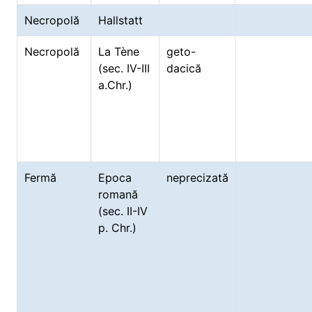
Necropolă
Hallstatt
Necropolă
La Tène
geto-
(sec. IV-III
dacică
a.Chr.)
Fermă
Epoca
neprecizată
romană
(sec. II-IV
p. Chr.)