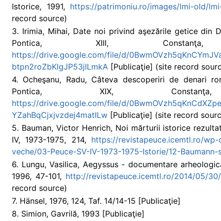
Istorice, 1991,
https://patrimoniu.ro/images/lmi-old/lmi
record source)
3. Irimia, Mihai, Date noi privind aşezările getice din
Pontica, XIII, Constanţ
https://drive.google.com/file/d/0BwmOVzh5qKnCYmJV
btpn2roZbKlgJP53jILmkA
[Publicaţie] (site record sour
4. Ocheşanu, Radu, Câteva descoperiri de denari rom
Pontica, XIX, Consta
https://drive.google.com/file/d/0BwmOVzh5qKnCdXZp
YZahBqCjxjvzdej4matILw
[Publicaţie] (site record sour
5. Bauman, Victor Henrich, Noi mărturii istorice rezulta
IV, 1973-1975, 214,
https://revistapeuce.icemtl.ro/wp
veche/03-Peuce-SV-IV-1973-1975-Istorie/12-Baumann-s
6. Lungu, Vasilica, Aegyssus - documentare arheologică
1996, 47-101,
http://revistapeuce.icemtl.ro/2014/05/30
record source)
7. Hänsel, 1976, 124, Taf. 14/14-15 [Publicaţie]
8. Simion, Gavrilă, 1993 [Publicaţie]