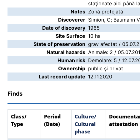
staţionate aici până l
Notes
Zonă protejată
Discoverer
Simion, G; Baumann V
Date of discovery
1965
Site Surface
10 ha
State of preservation
grav afectat / 05.07.
Natural hazards
Animale: 2 / 05.07.20
Human risk
Demolare: 5 / 12.07.20
Ownership
public şi privat
Last record update
12.11.2020
Finds
Class/
Period
Culture/
Documenta
Type
(Date)
Cultural
attestation
phase