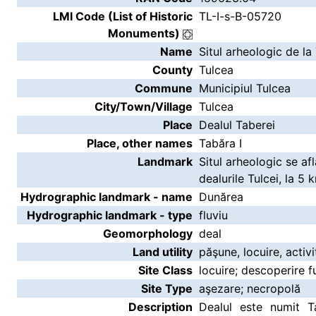
LMI Code (List of Historic
TL-I-s-B-05720
Monuments)
Name
Situl arheologic de la
County
Tulcea
Commune
Municipiul Tulcea
City/Town/Village
Tulcea
Place
Dealul Taberei
Place, other names
Tabăra I
Landmark
Situl arheologic se af
dealurile Tulcei, la 5
Hydrographic landmark - name
Dunărea
Hydrographic landmark - type
fluviu
Geomorphology
deal
Land utility
păşune, locuire, activi
Site Class
locuire; descoperire f
Site Type
aşezare; necropolă
Description
Dealul este numit Ta