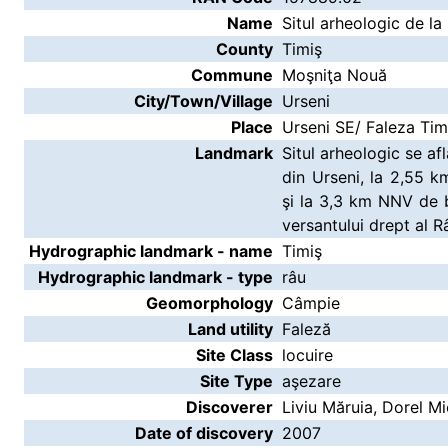
Name
Situl arheologic de la
County
Timiş
Commune
Moşniţa Nouă
City/Town/Village
Urseni
Place
Urseni SE/ Faleza Tim
Landmark
Situl arheologic se af
din Urseni, la 2,55 
şi la 3,3 km NNV de b
versantului drept al Râ
Hydrographic landmark - name
Timiş
Hydrographic landmark - type
râu
Geomorphology
Câmpie
Land utility
Faleză
Site Class
locuire
Site Type
aşezare
Discoverer
Liviu Măruia, Dorel Mi
Date of discovery
2007