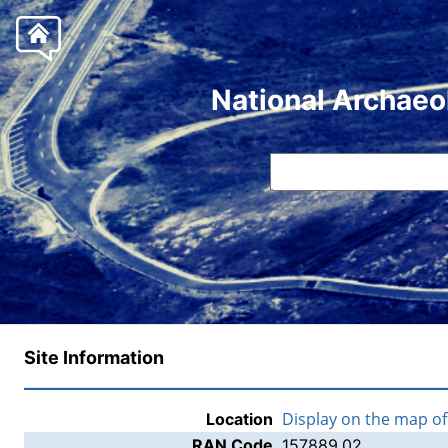
National Archaeo
Site Information
Display on the map o
Location
RAN Code
157889.02