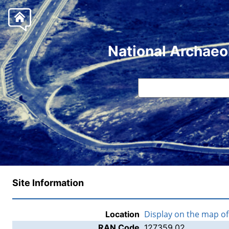
National Archaeo
Site Information
Display on the map o
Location
RAN Code
127359.02