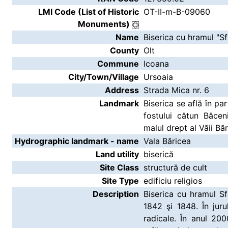
LMI Code (List of Historic
OT-II-m-B-09060
Monuments)
Name
Biserica cu hramul "Sf
County
Olt
Commune
Icoana
City/Town/Village
Ursoaia
Address
Strada Mica nr. 6
Landmark
Biserica se află în par
fostului cătun Băcen
malul drept al Văii Băr
Hydrographic landmark - name
Vala Băricea
Land utility
biserică
Site Class
structură de cult
Site Type
edificiu religios
Description
Biserica cu hramul Sf
1842 şi 1848. În juru
radicale. În anul 200