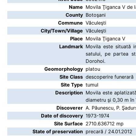
Name
Movila Ţiganca V de l
County
Botoşani
Commune
Văculeşti
City/Town/Village
Văculeşti
Place
Movila Ţiganca V
Landmark
Movila este situată i
satului, pe partea s
Dorohoi.
Geomorphology
platou
Site Class
descoperire funerară
Site Type
tumul
Description
Movila este aplatiza
diametru şi 0,30 m în 
Discoverer
A. Păunescu, P. Şadurs
Date of discovery
1973-1974
Site Surface
2710.636712 mp
State of preservation
precară / 24.01.2012