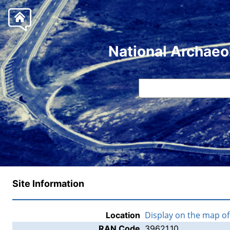
National Archaeo
Site Information
Display on the map o
Location
RAN Code
39621.10