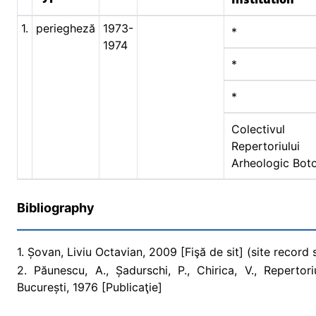
1.
periegheză
1973-
*
1974
*
*
Colectivul
Repertoriului
Arheologic Bot
Bibliography
1. Șovan, Liviu Octavian, 2009 [Fişă de sit] (site record
2. Păunescu, A., Șadurschi, P., Chirica, V., Repertori
București, 1976 [Publicaţie]