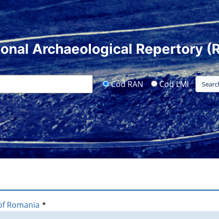
ional Archaeological Repertory (
Cod RAN
Cod LMI
of Romania
*