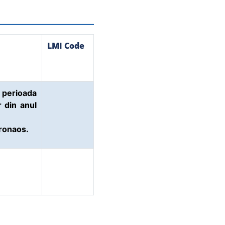
LMI Code
n perioada
 din anul
pronaos.