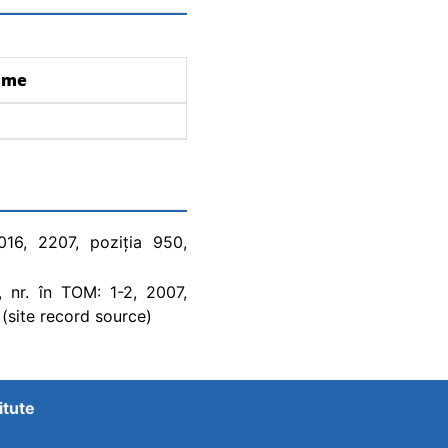
ame
2016, 2207, poziția 950,
I, nr. în TOM: 1-2, 2007,
 (site record source)
itute