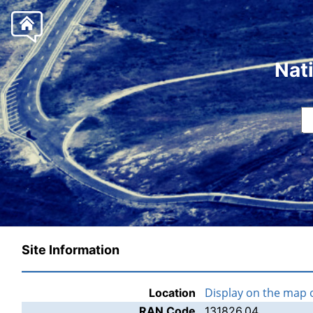
Nat
Site Information
Display on the map 
Location
RAN Code
131826.04