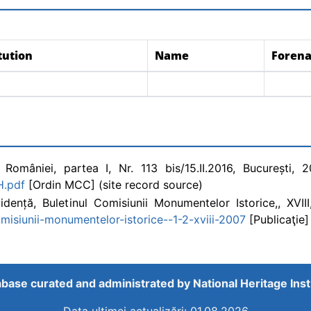
tution
Name
Foren
 României, partea I, Nr. 113 bis/15.II.2016, București, 
H.pdf
[Ordin MCC] (site record source)
vidență, Buletinul Comisiunii Monumentelor Istorice,, XVII
omisiunii-monumentelor-istorice--1-2-xviii-2007
[Publicaţie]
base curated and administrated by
National Heritage Inst