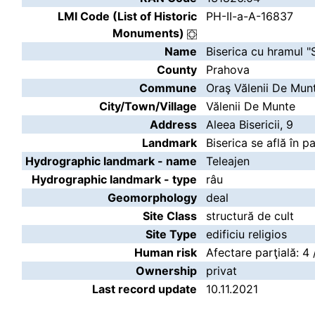
LMI Code (List of Historic
PH-II-a-A-16837
Monuments)
Name
Biserica cu hramul "
County
Prahova
Commune
Oraş Vălenii De Mun
City/Town/Village
Vălenii De Munte
Address
Aleea Bisericii, 9
Landmark
Biserica se află în p
Hydrographic landmark - name
Teleajen
Hydrographic landmark - type
râu
Geomorphology
deal
Site Class
structură de cult
Site Type
edificiu religios
Human risk
Afectare parţială: 4 
Ownership
privat
Last record update
10.11.2021