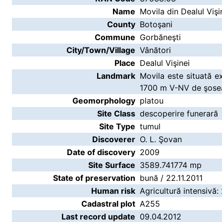
Name
Movila din Dealul Vişi
County
Botoşani
Commune
Gorbăneşti
City/Town/Village
Vânători
Place
Dealul Vişinei
Landmark
Movila este situată ex
1700 m V-NV de şosea
Geomorphology
platou
Site Class
descoperire funerară
Site Type
tumul
Discoverer
O. L. Şovan
Date of discovery
2009
Site Surface
3589.741774 mp
State of preservation
bună / 22.11.2011
Human risk
Agricultură intensivă: 
Cadastral plot
A255
Last record update
09.04.2012