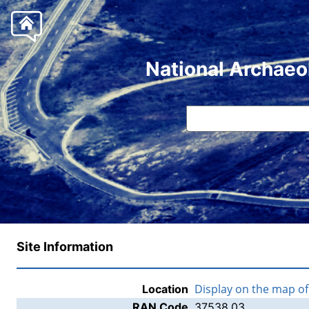
National Archaeo
Site Information
Display on the map o
Location
RAN Code
37538.03