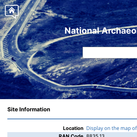
National Archaeo
Site Information
Display on the map o
Location
RAN Code
8835.13