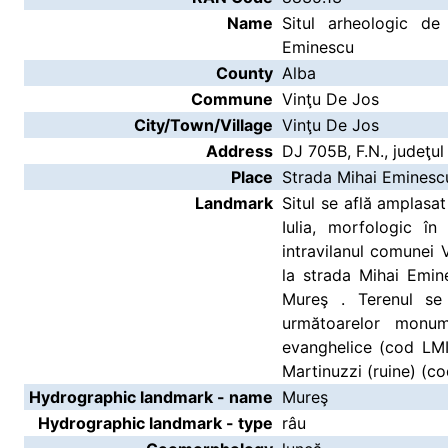
Name
Situl arheologic d
Eminescu
County
Alba
Commune
Vinţu De Jos
City/Town/Village
Vinţu De Jos
Address
DJ 705B, F.N., judeţul
Place
Strada Mihai Eminesc
Landmark
Situl se află amplasat
Iulia, morfologic î
intravilanul comunei 
la strada Mihai Emin
Mureş . Terenul se
următoarelor monume
evanghelice (cod LMI
Martinuzzi (ruine) (c
Hydrographic landmark - name
Mureş
Hydrographic landmark - type
râu