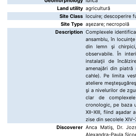
Geomorphology
luncă
Land utility
agricultură
Site Class
locuire; descoperire f
Site Type
aşezare; necropolă
Description
Complexele identifica
ansamblu, în locuinţe
din lemn şi chirpici
observabile. În inte
instalaţii de încălz
amenajări din piatră
cahle). Pe limita ves
ateliere meşteşugăreş
şi a nivelurilor de zg
clar de complexele
cronologic, pe baza 
XII–XIII, fiind aşadar
zise din secolele XIV–X
Discoverer
Anca Matiş, Dr. Jozs
Alexandra-Paula Sico