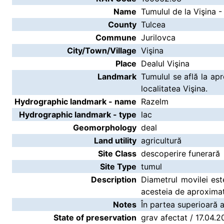
Name
Tumulul de la Vişina -
County
Tulcea
Commune
Jurilovca
City/Town/Village
Vişina
Place
Dealul Vişina
Landmark
Tumulul se află la a
localitatea Vişina.
Hydrographic landmark - name
Razelm
Hydrographic landmark - type
lac
Geomorphology
deal
Land utility
agricultură
Site Class
descoperire funerară
Site Type
tumul
Description
Diametrul movilei est
acesteia de aproximat
Notes
În partea superioară 
State of preservation
grav afectat / 17.04.