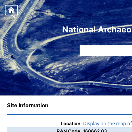
National Archaeo
Site Information
Display on the map o
Location
RAN Code
160662.03