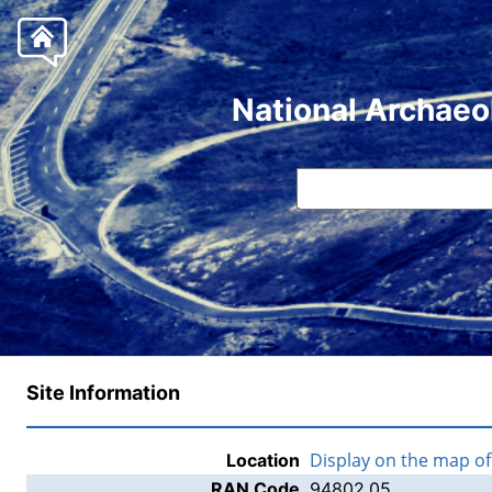
National Archaeo
Site Information
Display on the map o
Location
RAN Code
94802.05