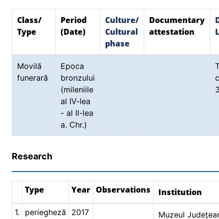
Class/
Period
Culture/
Documentary
Type
(Date)
Cultural
attestation
phase
Movilă
Epoca
funerară
bronzului
(mileniile
al IV-lea
- al II-lea
a. Chr.)
Research
Type
Year
Observations
Institution
1.
periegheză
2017
Muzeul Județea