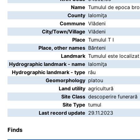
Name
Tumulul de epoca bron
County
Ialomiţa
Commune
Vlădeni
City/Town/Village
Vlădeni
Place
Tumulul T I
Place, other names
Bănteni
Landmark
Tumulul este localizat
Hydrographic landmark - name
Ialomiţa
Hydrographic landmark - type
râu
Geomorphology
platou
Land utility
agricultură
Site Class
descoperire funerară
Site Type
tumul
Last record update
29.11.2023
Finds