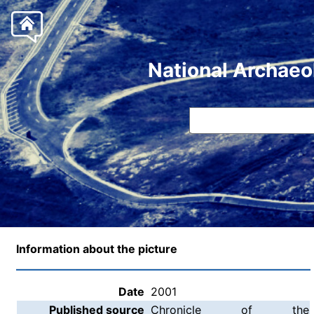
National Archaeo
Information about the picture
Date
2001
Published source
Chronicle of the