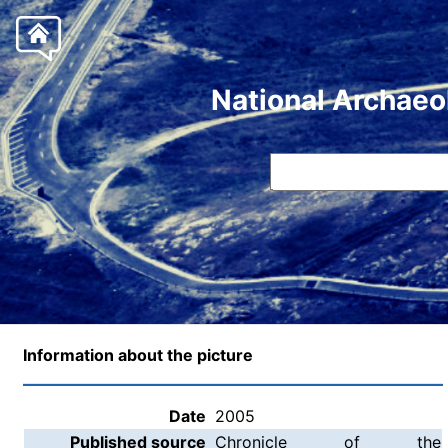
National Archaeo
Information about the picture
Date
2005
Published source
Chronicle of the