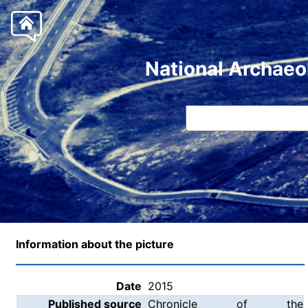
National Archaeo
Information about the picture
Date
2015
Published source
Chronicle of the