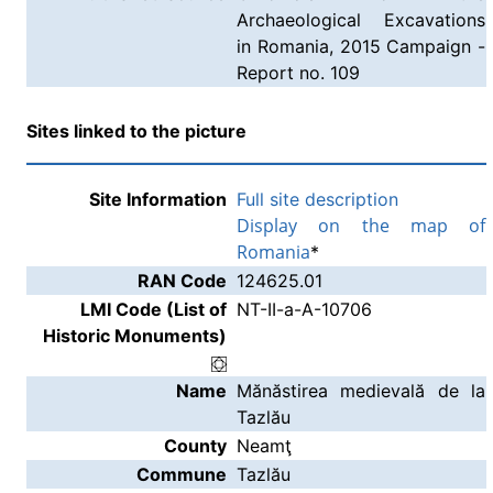
Archaeological Excavations
in Romania, 2015 Campaign -
Report no. 109
Sites linked to the picture
Site Information
Full site description
Display on the map of
Romania
*
RAN Code
124625.01
LMI Code (List of
NT-II-a-A-10706
Historic Monuments)
Name
Mănăstirea medievală de la
Tazlău
County
Neamţ
Commune
Tazlău