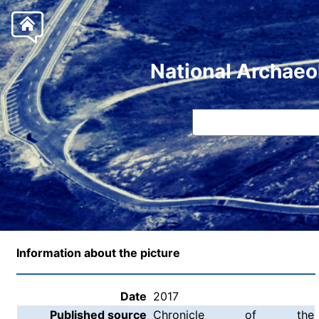
National Archaeo
Information about the picture
Date
2017
Published source
Chronicle of the