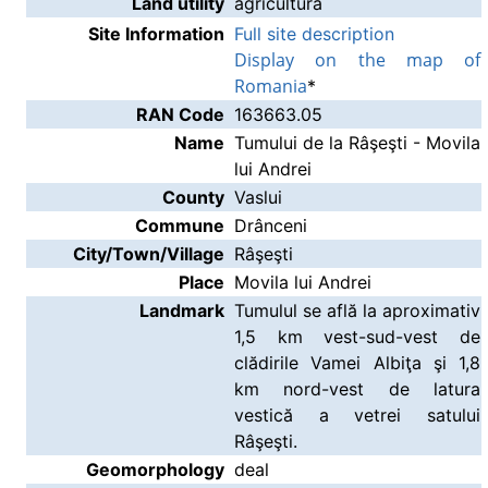
Land utility
agricultură
Site Information
Full site description
Display on the map of
Romania
*
RAN Code
163663.05
Name
Tumului de la Râşeşti - Movila
lui Andrei
County
Vaslui
Commune
Drânceni
City/Town/Village
Râşeşti
Place
Movila lui Andrei
Landmark
Tumulul se află la aproximativ
1,5 km vest-sud-vest de
clădirile Vamei Albiţa şi 1,8
km nord-vest de latura
vestică a vetrei satului
Râşeşti.
Geomorphology
deal