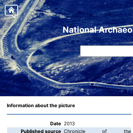
National Archaeo
Information about the picture
Date
2013
Published source
Chronicle of the