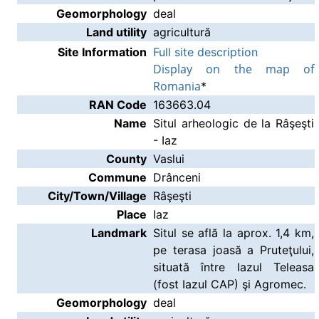
Geomorphology
deal
Land utility
agricultură
Site Information
Full site description
Display on the map of
Romania
*
RAN Code
163663.04
Name
Situl arheologic de la Râşeşti
- Iaz
County
Vaslui
Commune
Drânceni
City/Town/Village
Râşeşti
Place
Iaz
Landmark
Situl se află la aprox. 1,4 km,
pe terasa joasă a Pruteţului,
situată între Iazul Teleasa
(fost Iazul CAP) şi Agromec.
Geomorphology
deal